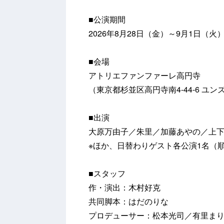
■公演期間
2026年8月28日（金）～9月1日（
■会場
アトリエファンファーレ高円寺
（東京都杉並区高円寺南4-44-6 ユン
■出演
大原万由子／朱里／加藤あやの／上
※ほか、日替わりゲスト各公演1名（
■スタッフ
作・演出：木村好克
共同脚本：はだのりな
プロデューサー：松本光司／有里ま