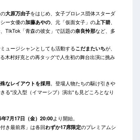
役の
大原万由子
をはじめ、女子プロレス団体スターダ
クシー女優の
加藤あやの
、元「仮面女子」の
上下碧
、
な
、TikTok「青森の彼女」で話題の
奈良怜那
など、多
でミュージシャンとしても活動する
こだまたいち
が、
なる木村好克との再タッグで人生初の舞台出演に挑み
特殊なレイアウトを採用
。登場人物たちの駆け引きや
きる"没入型（イマーシブ）演出"も見どころとなり
26年7月17日（金）20:00
より開始。
典付き最前席」は各回
わずか17席限定
のプレミアムシ