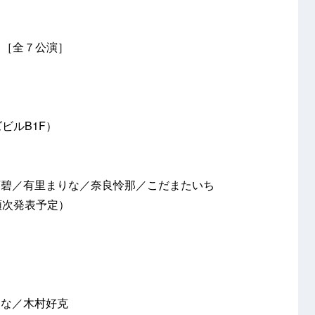
火）［全７公演］
ズビルB1F）
下碧／有里まりな／奈良怜那／こだまたいち
順次発表予定）
りな／木村好克