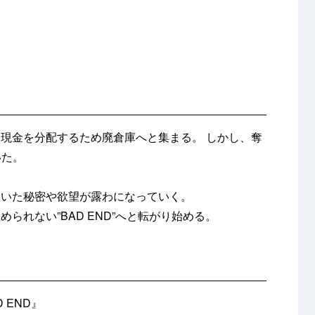
た現金を分配するため廃倉庫へと集まる。
しかし、奪
いた。
ていた秘密や欲望が露わになっていく。
られない”BAD END”へと転がり始める。
 END』