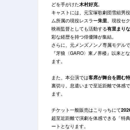
どを手がけた
木村好克
。
キャストには、元宝塚歌劇団雪組男
ム所属の現役レスラー
朱里
、現役セ
映画監督としても活動する
有里まり
彩な経歴を持つ俳優陣が集結。
さらに、元メンズノンノ専属モデル
『牙狼〈GARO〉東ノ界楼』以来と
ます。
また、本公演では
客席が舞台を囲む
裏切り、息遣いまで至近距離で体感で
ます。
チケット一般販売はこりっちにて
20
超至近距離で演劇を体感できる「特
ートとなります。