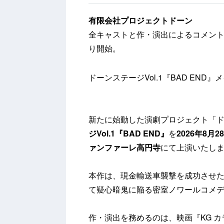
有限会社プロジェクトドーン
全キャストと作・演出によるコメント
り開始。
ドーンステージVol.1『BAD END
新たに始動した演劇プロジェクト「
ジVol.1『BAD END』
を
2026年8月
ァンファーレ高円寺
にて上演いたし
本作は、現金輸送車襲撃を成功させた
て疑心暗鬼に陥る密室ノワールコメ
作・演出を務めるのは、映画『KG 