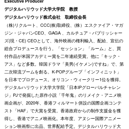
Executive Producer
デジタルハリウッド大学大学院 教授
デジタルハリウッド株式会社 取締役会長
（株)リクルート、CCC(株)取締役、(株）エスクァイア・マガ
ジン・ジャパンCEO、GAGA 、カルチュア・パブリッシャー
ズ(現・CE) CEOとして、海外映画の権利輸入、配給、宣伝の
総合プロデュースを行う。「セッション」「ルーム」と、買
付作品が米国アカデミー賞を二年連続受賞。他に「キック・
アス」など多数。韓国ドラマ「美男(イケメン)ですね」で、第
二次韓流ブームを創る。K-POPグループ「インフィニット」
を日本でプロデュース。オリコン・ウィークリー1位を獲得。
デジタルハリウッド大学大学院「日本IPグローバルチャレン
ジ」PJで発掘した原作小説「千年鬼」のリメイク・アニメ映
画企画が、2020年、香港フィルマート併設の国際企画コンテ
スト「HAF」で大賞を受賞。香港政府からの制作支援金を獲
得し、香港でアニメ映画化。本年度、アヌシー国際アニメー
ション映画祭に出品、世界配給予定。デジタルハリウッド大