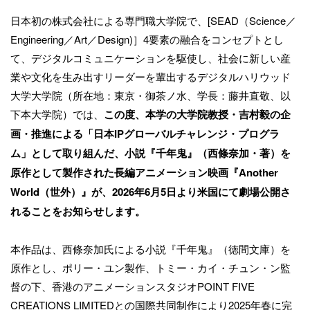
日本初の株式会社による専門職大学院で、[SEAD（Science／
Engineering／Art／Design)］4要素の融合をコンセプトとし
て、デジタルコミュニケーションを駆使し、社会に新しい産
業や文化を生み出すリーダーを輩出するデジタルハリウッド
大学大学院（所在地：東京・御茶ノ水、学長：藤井直敬、以
下本大学院）では、
この度、本学の大学院教授・吉村毅の企
画・推進による「日本IPグローバルチャレンジ・プログラ
ム」として取り組んだ、小説『千年鬼』（西條奈加・著）を
原作として製作された長編アニメーション映画『Another
World（世外）』が、2026年6月5日より米国にて劇場公開さ
れることをお知らせします。
本作品は、西條奈加氏による小説『千年鬼』（徳間文庫）を
原作とし、ポリー・ユン製作、トミー・カイ・チュン・ン監
督の下、香港のアニメーションスタジオPOINT FIVE
CREATIONS LIMITEDとの国際共同制作により2025年春に完