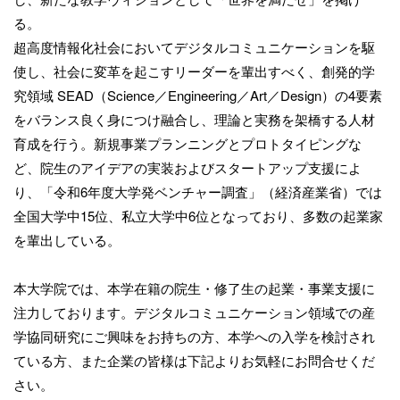
る。
超高度情報化社会においてデジタルコミュニケーションを駆
使し、社会に変革を起こすリーダーを輩出すべく、創発的学
究領域 SEAD（Science／Engineering／Art／Design）の4要素
をバランス良く身につけ融合し、理論と実務を架橋する人材
育成を行う。新規事業プランニングとプロトタイピングな
ど、院生のアイデアの実装およびスタートアップ支援によ
り、「令和6年度大学発ベンチャー調査」（経済産業省）では
全国大学中15位、私立大学中6位となっており、多数の起業家
を輩出している。
本大学院では、本学在籍の院生・修了生の起業・事業支援に
注力しております。デジタルコミュニケーション領域での産
学協同研究にご興味をお持ちの方、本学への入学を検討され
ている方、また企業の皆様は下記よりお気軽にお問合せくだ
さい。