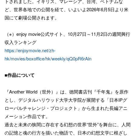
トされました。イギリス、マレーシア、台湾、ベトナムな
ど、世界各地での公開を経て、いよいよ2026年6月5日より米
国にて劇場公開されます。
（※）enjoy movie公式サイト、10月27日～11月2日の週間興行
収入ランキング
https://enjoymovie.net/zh-
hk/movies/boxoffice/hk/weekly/qQ0pR6rAln
■作品について
『Another World（世外）』は、徳間書店刊『千年鬼』を原作
とし、デジタルハリウッド大学大学院が展開する「日本IPグ
ローバルチャレンジ・プロジェクト」から生まれた長編アニ
メーション作品です。
過去と未来の狭間に存在する幻想の世界“世外”を舞台に、人間
の記憶と魂の行方を描いた物語で、日本の幻想文学に根ざし