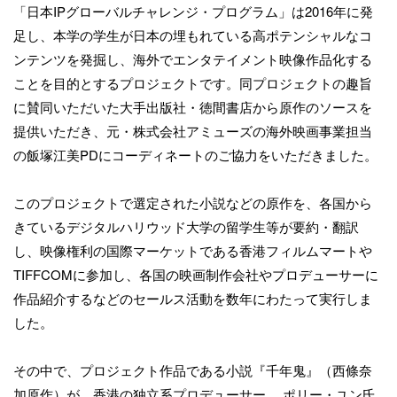
「日本IPグローバルチャレンジ・プログラム」は2016年に発
足し、本学の学生が日本の埋もれている高ポテンシャルなコ
ンテンツを発掘し、海外でエンタテイメント映像作品化する
ことを目的とするプロジェクトです。同プロジェクトの趣旨
に賛同いただいた大手出版社・徳間書店から原作のソースを
提供いただき、元・株式会社アミューズの海外映画事業担当
の飯塚江美PDにコーディネートのご協力をいただきました。
このプロジェクトで選定された小説などの原作を、各国から
きているデジタルハリウッド大学の留学生等が要約・翻訳
し、映像権利の国際マーケットである香港フィルムマートや
TIFFCOMに参加し、各国の映画制作会社やプロデューサーに
作品紹介するなどのセールス活動を数年にわたって実行しま
した。
その中で、プロジェクト作品である小説『千年鬼』（西條奈
加原作）が、香港の独立系プロデューサー、 ポリー・ユン氏