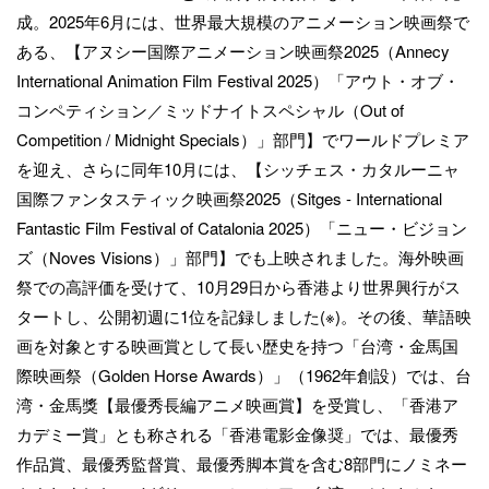
成。2025年6月には、世界最大規模のアニメーション映画祭で
ある、【アヌシー国際アニメーション映画祭2025（Annecy
International Animation Film Festival 2025）「アウト・オブ・
コンペティション／ミッドナイトスペシャル（Out of
Competition / Midnight Specials）」部門】でワールドプレミア
を迎え、さらに同年10月には、【シッチェス・カタルーニャ
国際ファンタスティック映画祭2025（Sitges - International
Fantastic Film Festival of Catalonia 2025）「ニュー・ビジョン
ズ（Noves Visions）」部門】でも上映されました。海外映画
祭での高評価を受けて、10月29日から香港より世界興行がス
タートし、公開初週に1位を記録しました(※)。その後、華語映
画を対象とする映画賞として長い歴史を持つ「台湾・金馬国
際映画祭（Golden Horse Awards）」（1962年創設）では、台
湾・金馬獎【最優秀長編アニメ映画賞】を受賞し、「香港ア
カデミー賞」とも称される「香港電影金像奨」では、最優秀
作品賞、最優秀監督賞、最優秀脚本賞を含む8部門にノミネー